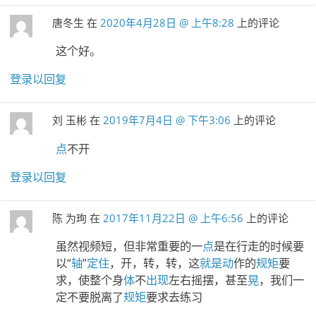
唐冬生
在
2020年4月28日 @ 上午8:28
上的评论
这个好。
登录以回复
刘 玉彬
在
2019年7月4日 @ 下午3:06
上的评论
点
不开
登录以回复
陈 为珣
在
2017年11月22日 @ 上午6:56
上的评论
虽然视频短，但非常重要的一
点
是在行走的时候要
以“
轴
”
定住
，开，转，转，这
就是
动
作的
规矩
要
求，使整个身
体
不
出现
左右摇摆，甚至
晃
，我们一
定不要脱离了
规矩
要求去练习