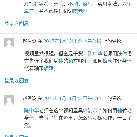
左摇右
晃
啦！
开胯
、不
动
、
旋转
，实用拳法，
六字
真言
，名不虚传！谢谢
陈老师
！
登录以回复
赵建设
在
2017年1月13日 @ 下午3:19
上的评论
视频虽然很短，但全是干货，
陈中华
老师用肢
体
语
言告诉了我们身
体
的
轴
在哪里，如何做
动
作让身
体
绕着轴来
旋转
。
登录以回复
赵建设
在
2017年1月11日 @ 下午5:11
上的评论
陈中华
老师在这个视频里具
体
演示了如何用
轴
转
动
身
体
，告诉了轴在哪里，怎么转
动
做
动
作，一目了
然。