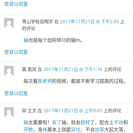
登录以回复
青山学校岳翔宇
在
2017年11月21日 @ 下午2:33
上
的评论
轴
也是每个齿轮转
动
的轴m。
登录以回复
莫 若凤
在
2017年11月21日 @ 下午1:16
上的评论
每次看
陈老师
的视频，都是不断学习提高的过程。
登录以回复
邱 立文
在
2017年11月21日 @ 上午9:05
上的评论
轴
太重要啦！
有了
轴，就会
旋转
了，配合上
不动
和
开胯
，身
体
基本上就能
定住
，不会
出现
大起大落，