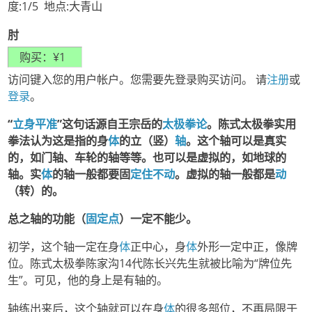
度:1/5 地点:大青山
肘
访问键入您的用户帐户。您需要先登录购买访问。 请
注册
或
登录
。
“
立身平准
”这句话源自王宗岳的
太极拳论
。陈式太极拳实用
拳法认为这是指的身
体
的立（竖）
轴
。这个轴可以是真实
的，如门轴、车轮的轴等等。也可以是虚拟的，如地球的
轴。实
体
的轴一般都要固
定住
不动
。虚拟的轴一般都是
动
（转）的。
总之轴的功能（
固定
点
）一定不能少。
初学，这个轴一定在身
体
正中心，身
体
外形一定中正，像牌
位。陈式太极拳陈家沟14代陈长兴先生就被比喻为“牌位先
生”。可见，他的身上是有轴的。
轴练出来后，这个轴就可以在身
体
的很多部位，不再局限于