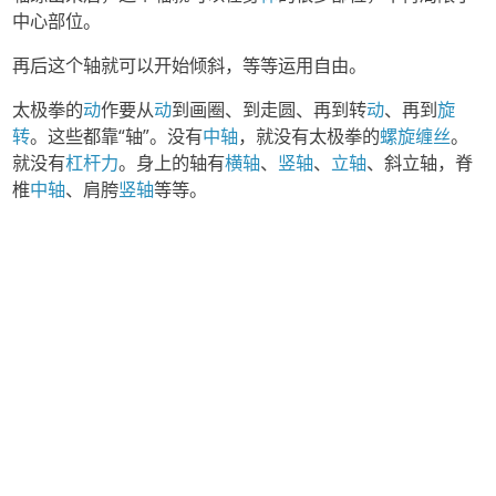
中心部位。
再后这个轴就可以开始倾斜，等等运用自由。
太极拳的
动
作要从
动
到画圈、到走圆、再到转
动
、再到
旋
转
。这些都靠“轴”。没有
中轴
，就没有太极拳的
螺旋
缠丝
。
就没有
杠杆力
。身上的轴有
横轴
、
竖轴
、
立轴
、斜立轴，脊
椎
中轴
、肩胯
竖轴
等等。